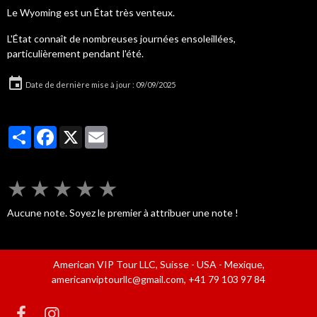
Le Wyoming est un État très venteux.
L'État connaît de nombreuses journées ensoleillées,
particulièrement pendant l'été.
Date de dernière mise à jour : 09/09/2025
Partager
Facebook
X
Email
★
★
★
★
★
Aucune note. Soyez le premier à attribuer une note !
American VIP Tour LLC, Suisse - USA - Mexique,
americanviptourllc@gmail.com, +41 79 103 97 84